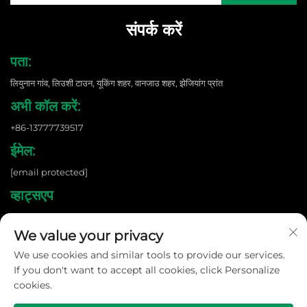
संपर्क करें
पता:
लियुनान गांव, लिउशी टाउन, यूकिंग शहर, वानजाउ शहर, झेजियांग प्रांत
अभी कॉल करें:
+86-13777739517
ईमेल:
[email protected]
व्हाट्सएप
+86 13777739517
We value your privacy
We use cookies and similar tools to provide our services.
कॉपीराइट © 2026 वेंझोउ शांगनुओ न्यू एनर्जी कं, लिमिटेड। सर्वाधिकार सुरक्षित। |
गोपनीयता नीति
If you don't want to accept all cookies, click Personalize
cookies.