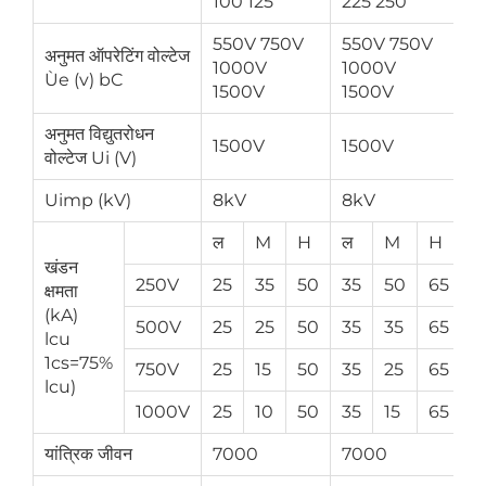
100 125
225 250
550V 750V
550V 750V
अनुमत ऑपरेटिंग वोल्टेज
7
1000V
1000V
Ùe (v) bC
1
1500V
1500V
अनुमत विद्युतरोधन
1500V
1500V
1
वोल्टेज Ui (V)
Uimp (kV)
8kV
8kV
8
ल
M
H
ल
M
H
ल
खंडन
250V
25
35
50
35
50
65
3
क्षमता
(kA)
500V
25
25
50
35
35
65
3
lcu
1cs=75%
750V
25
15
50
35
25
65
3
lcu)
1000V
25
10
50
35
15
65
3
यांत्रिक जीवन
7000
7000
4