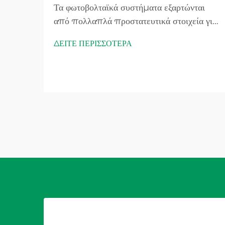
Τα φωτοβολταϊκά συστήματα εξαρτώνται
από πολλαπλά προστατευτικά στοιχεία για
να διασφαλίσουν την ασφαλή και
ΔΕΙΤΕ ΠΕΡΙΣΣΟΤΕΡΑ
αποτελεσματική λειτουργία τους, ενώ η
φωτοβολταϊκή ασφάλεια αποτελεί κρίσιμο
μέσο προστασίας κατά των συνθηκών
υπερέντασης που θα μπορούσαν να
προκαλέσουν ζημιά στα φωτοβολταϊκά
πάνελ, τα καλώδια ή τους αντιστροφείς.
Παρόλο που αυτά τα προστατευτικά
στοιχεία...