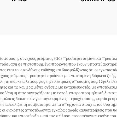
ομόνωσης συνεχούς ρεύματος (dc) προσφέρει σημαντικά πρακτικά
τε πρόσβαση σε πιστοποιημένα προϊόντα που έχουν υποστεί αυστηρέ
ς έτσι τους κινδύνους ευθύνης και διασφαλίζοντας ότι οι εγκαταστά
ύς ρεύματος προσφέρει προϊόντα με επεκταμένη διάρκεια ζωής, ε
όλη τη διάρκεια λειτουργίας της ηλεκτρικής υποδομής σας. Ωφελείσ
ητες και τις καθιερωμένες σχέσεις με κατασκευαστές, με αποτέλε
ροσβάσιμη όταν συνεργάζεστε με έναν έμπειρο προμηθευτή διακο
ρφώσεις διακοπτών για συγκεκριμένες περιοχές τάσης, φορτία ρεύμα
διασφαλίζει τη συμβατότητα με τα υπάρχοντα στοιχεία του συστήμ
ώς οι διακόπτες αποστέλλονται εγκαίρως χωρίς καθυστερήσεις που
ησης και υποστήριξη μετά την πώληση, προσφέροντας ειρήνη του ν