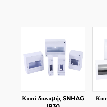
Κουτί διανομής SNHAG
Κου
IP30