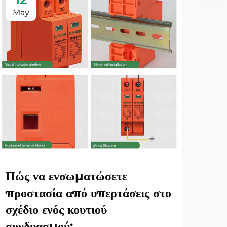
May
Ju
Πώς να ενσωματώσετε
Πώ
προστασία από υπερτάσεις στο
προ
σχέδιο ενός κουτιού
τόσ
συνδυασμού;
στη