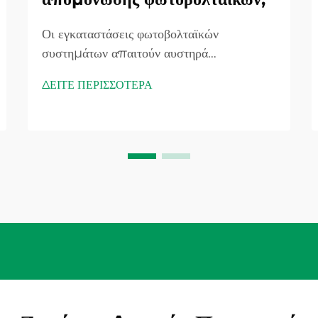
Οι εγκαταστάσεις φωτοβολταϊκών
συστημάτων απαιτούν αυστηρά
πρωτόκολλα ασφαλείας για την προστασία
ΔΕΙΤΕ ΠΕΡΙΣΣΟΤΕΡΑ
προσωπικού, εξοπλισμού και περιουσίας
από ηλεκτρικούς κινδύνους που ενδημούν
στα συστήματα συνεχούς ρεύματος (DC).
Ένας ποιοτικός διακόπτης απομόνωσης
φωτοβολταϊκών αποτελεί κρίσιμη συσκευή
προστασίας που επιτρέπει την ασφαλή...