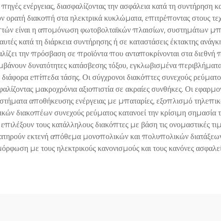
ηγές ενέργειας, διασφαλίζοντας την ασφάλεια κατά τη συντήρηση και
ορατή διακοπή στα ηλεκτρικά κυκλώματα, επιτρέποντας στους τεχνι
κοπτών είναι η απομόνωση φωτοβολταϊκών πλαισίων, συστημάτων μπ
υτές κατά τη διάρκεια συντήρησης ή σε καταστάσεις έκτακτης ανάγ
ίζει την πρόσβαση σε προϊόντα που ανταποκρίνονται στα διεθνή π
μβάνουν δυνατότητες κατάσβεσης τόξου, εγκλωβισμένα περιβλήματα α
α διάφορα επίπεδα τάσης. Οι σύγχρονοι διακόπτες συνεχούς ρεύμα
σφαλίζοντας μακροχρόνια αξιοπιστία σε ακραίες συνθήκες. Οι εφαρμο
τήματα αποθήκευσης ενέργειας με μπαταρίες, εξοπλισμό τηλεπικο
τικών διακοπέων συνεχούς ρεύματος κατανοεί την κρίσιμη σημασία
επιλέξουν τους κατάλληλους διακόπτες με βάση τις ονομαστικές τιμέ
ιατηρούν εκτενή απόθεμα μονοπολικών και πολυπολικών διατάξεων,
μόρφωση με τους ηλεκτρικούς κανονισμούς και τους κανόνες ασφαλε